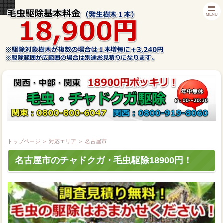
MENU
トップページ
＞
対応エリア
＞
名古屋市
ホーム
名古屋市のチャドクガ・毛虫駆除18900円！
毛虫の種類
毛虫駆除対応エリア
毛虫駆除料金一覧